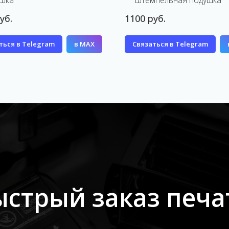
шка
штемпельная подушка
уб.
1100 руб.
ться в Telegram
в MAX
Связаться в Telegram
ыстрый заказ печа