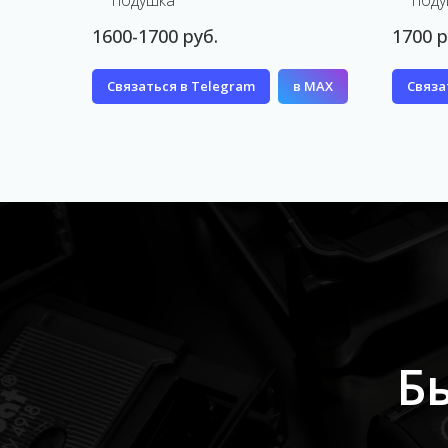
подушка
поду
1600-1700 руб.
1700 р
Связаться в Telegram
в MAX
Связа
Б