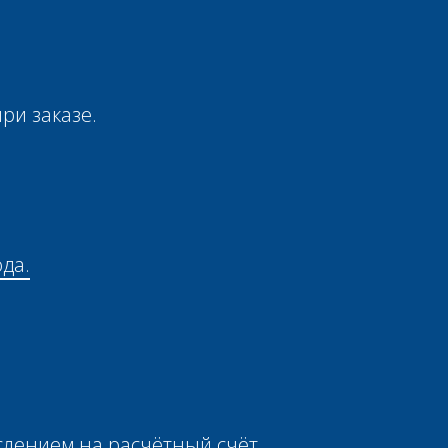
ри заказе.
ода.
ислением на расчётный счёт