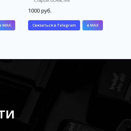
старой оснастке
1000 руб.
в MAX
Связаться в Telegram
в MAX
ти