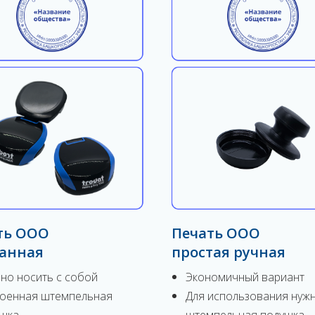
ть ООО
Печать ООО
анная
простая ручная
но носить с собой
Экономичный вариант
оенная штемпельная
Для использования нуж